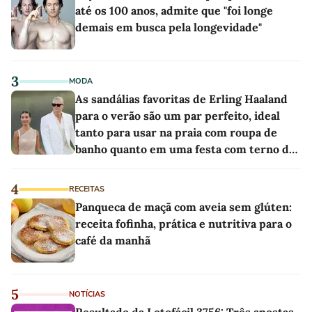
até os 100 anos, admite que "foi longe
demais em busca pela longevidade"
3
MODA
As sandálias favoritas de Erling Haaland
para o verão são um par perfeito, ideal
tanto para usar na praia com roupa de
banho quanto em uma festa com terno de
linho
4
RECEITAS
Panqueca de maçã com aveia sem glúten:
receita fofinha, prática e nutritiva para o
café da manhã
5
NOTÍCIAS
Resultado da Lotofácil 3756: Três apostas