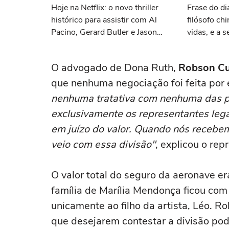
Hoje na Netflix: o novo thriller
Frase do di
histórico para assistir com Al
filósofo ch
Pacino, Gerard Butler e Jason
vidas, e a
Momoa
quando co
temos uma
O advogado de Dona Ruth,
Robson C
que nenhuma negociação foi feita por 
nenhuma tratativa com nenhuma das p
exclusivamente os representantes lega
em juízo do valor. Quando nós recebem
veio com essa divisão"
, explicou o rep
O valor total do seguro da aeronave e
família de Marília Mendonça ficou com
unicamente ao filho da artista, Léo. 
que desejarem contestar a divisão pode