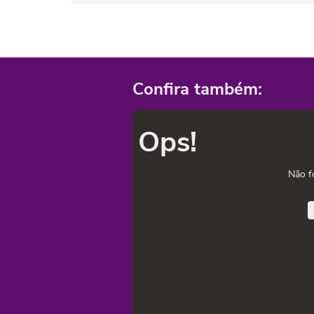
Confira também:
Ops!
Não f