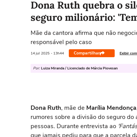
Dona Ruth quebra o sil
seguro milionário: 'Tem
Mãe da cantora afirma que não negociou
responsável pelo caso
Compartilhar
14 jul
2025
- 13h44
Exibir com
Por:
Luiza Miranda / Licenciado de Márcia Piovesan
Dona Ruth
, mãe de
Marília Mendonça
rumores sobre a divisão do seguro do a
pessoas. Durante entrevista ao
'
Fantás
que jamais pediu para que a parcela d