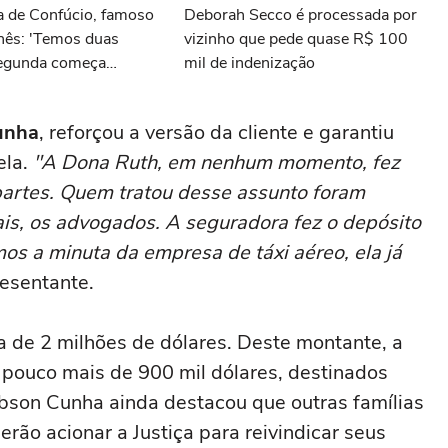
a de Confúcio, famoso
Deborah Secco é processada por
inês: 'Temos duas
vizinho que pede quase R$ 100
 segunda começa
mil de indenização
mpreendemos que só
'
unha
, reforçou a versão da cliente e garantiu
ela.
"A Dona Ruth, em nenhum momento, fez
artes. Quem tratou desse assunto foram
is, os advogados. A seguradora fez o depósito
os a minuta da empresa de táxi aéreo, ela já
resentante.
ra de 2 milhões de dólares. Deste montante, a
 pouco mais de 900 mil dólares, destinados
Robson Cunha ainda destacou que outras famílias
rão acionar a Justiça para reivindicar seus