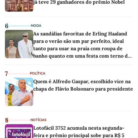
já teve 29 ganhadores do prêmio Nobel
6
MODA
As sandálias favoritas de Erling Haaland
para o verão são um par perfeito, ideal
tanto para usar na praia com roupa de
banho quanto em uma festa com terno de
linho
7
POLÍTICA
Quem é Alfredo Gaspar, escolhido vice na
chapa de Flávio Bolsonaro para presidente
8
NOTÍCIAS
Lotofácil 3752 acumula nesta segunda-
feira e prêmio principal sobe para R$ 5