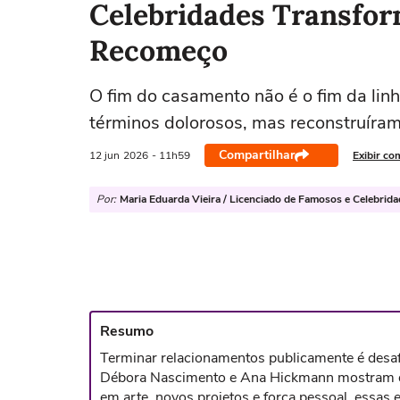
Celebridades Transfo
Recomeço
O fim do casamento não é o fim da lin
términos dolorosos, mas reconstruíram
Compartilhar
12 jun
2026
- 11h59
Exibir co
Por:
Maria Eduarda Vieira / Licenciado de Famosos e Celebrid
Resumo
Terminar relacionamentos publicamente é desafi
Débora Nascimento e Ana Hickmann mostram qu
em arte, novos projetos e força pessoal, essas