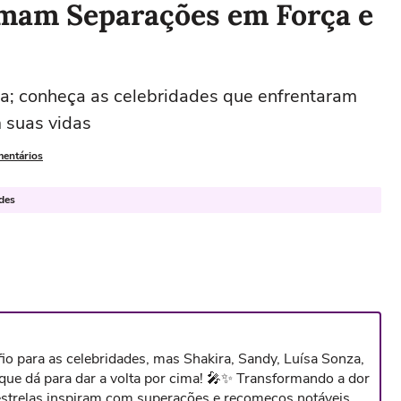
rmam Separações em Força e
ha; conheça as celebridades que enfrentaram
 suas vidas
mentários
ades
o para as celebridades, mas Shakira, Sandy, Luísa Sonza,
e dá para dar a volta por cima! 🎤✨ Transformando a dor
 estrelas inspiram com superações e recomeços notáveis.