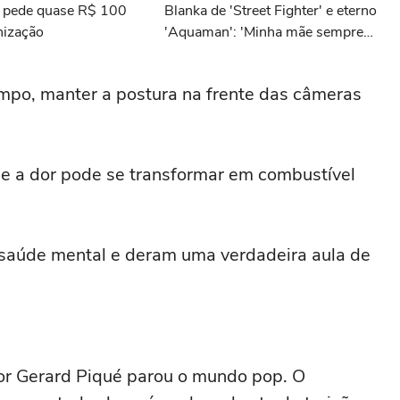
e pede quase R$ 100
Blanka de 'Street Fighter' e eterno
nização
'Aquaman': 'Minha mãe sempre
tomava cervejas de qualidade. Ela
acabou me criando bebendo as
empo, manter a postura na frente das câmeras
melhores'
ue a dor pode se transformar em combustível
a saúde mental e deram uma verdadeira aula de
or Gerard Piqué parou o mundo pop. O