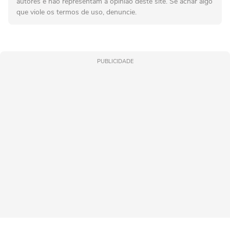
autores e não representam a opinião deste site. Se achar algo
que viole os termos de uso, denuncie.
PUBLICIDADE