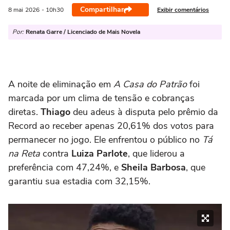
Compartilhar
Exibir comentários
8 mai
2026
- 10h30
Por:
Renata Garre / Licenciado de Mais Novela
A noite de eliminação em
A Casa do Patrão
foi
marcada por um clima de tensão e cobranças
diretas.
Thiago
deu adeus à disputa pelo prêmio da
Record ao receber apenas 20,61% dos votos para
permanecer no jogo. Ele enfrentou o público no
Tá
na Reta
contra
Luiza Parlote
, que liderou a
preferência com 47,24%, e
Sheila Barbosa
, que
garantiu sua estadia com 32,15%.