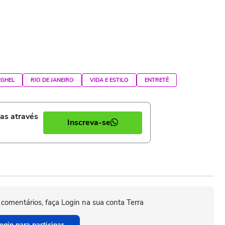
EGHEL
RIO DE JANEIRO
VIDA E ESTILO
ENTRETÊ
ias através
Inscreva-se
 comentários, faça Login na sua conta Terra
ogin para participar