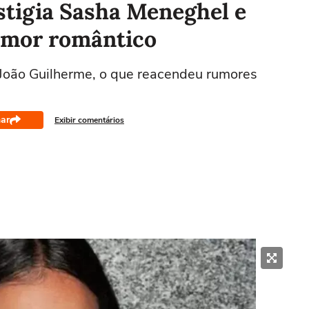
tigia Sasha Meneghel e
 amor romântico
, João Guilherme, o que reacendeu rumores
ar
Exibir comentários