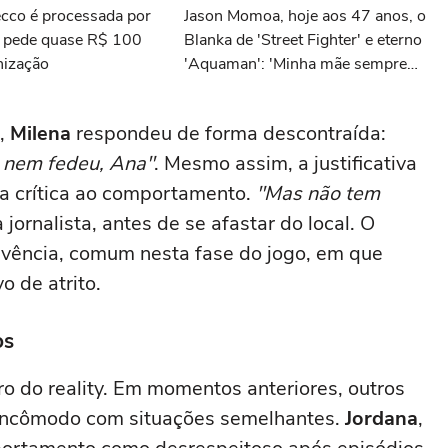
cco é processada por
Jason Momoa, hoje aos 47 anos, o
e pede quase R$ 100
Blanka de 'Street Fighter' e eterno
nização
'Aquaman': 'Minha mãe sempre
tomava cervejas de qualidade. Ela
acabou me criando bebendo as
o,
Milena
respondeu de forma descontraída:
melhores'
, nem fedeu, Ana"
. Mesmo assim, a justificativa
a crítica ao comportamento.
"Mas não tem
a jornalista, antes de se afastar do local. O
ivência, comum nesta fase do jogo, em que
o de atrito.
os
ro do reality. Em momentos anteriores, outros
 incômodo com situações semelhantes.
Jordana
,