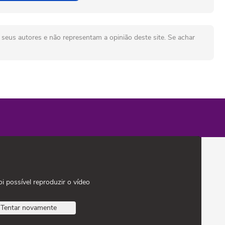
seus autores e não representam a opinião deste site. Se achar
oi possível reproduzir o vídeo
Tentar novamente