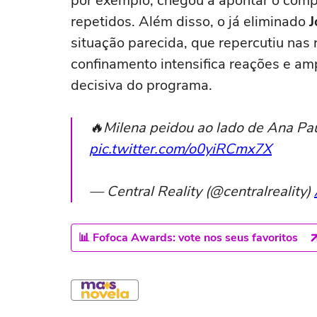
por exemplo, chegou a apontar o com
repetidos. Além disso, o já eliminado
J
situação parecida, que repercutiu nas 
confinamento intensifica reações e am
decisiva do programa.
🔥Milena peidou ao lado de Ana Paula
pic.twitter.com/o0yiRCmx7X
— Central Reality (@centralreality)
📊 Fofoca Awards: vote nos seus favoritos