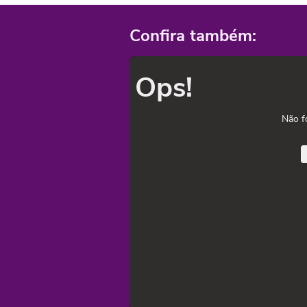
Confira também:
Ops!
Não f