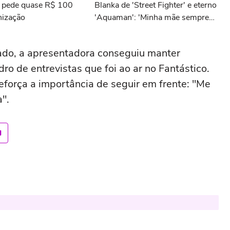
e pede quase R$ 100
Blanka de 'Street Fighter' e eterno
nização
'Aquaman': 'Minha mãe sempre
tomava cervejas de qualidade. Ela
acabou me criando bebendo as
ado, a apresentadora conseguiu manter
melhores'
 de entrevistas que foi ao ar no Fantástico.
reforça a importância de seguir em frente: "Me
a".