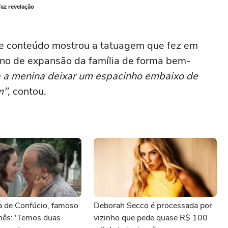
faz revelação
 de conteúdo mostrou a tatuagem que fez em
ano de expansão da família de forma bem-
a a menina deixar um espacinho embaixo de
m",
contou.
a de Confúcio, famoso
Deborah Secco é processada por
inês: 'Temos duas
vizinho que pede quase R$ 100