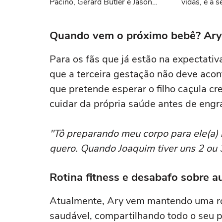
Pacino, Gerard Butler e Jason
vidas, e a
Momoa
quando co
temos uma
Quando vem o próximo bebê? Ary r
Para os fãs que já estão na expectativ
que a terceira gestação não deve acon
que pretende esperar o filho caçula c
cuidar da própria saúde antes de eng
"Tô preparando meu corpo para ele(a) k
quero. Quando Joaquim tiver uns 2 ou 3
Rotina fitness e desabafo sobre a
Atualmente, Ary vem mantendo uma rot
saudável, compartilhando todo o seu