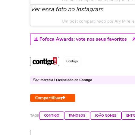
Ver essa foto no Instagram
Um post compartilhado por Ary Mirelle
📊 Fofoca Awards: vote nos seus favoritos
Contigo
Por:
Marcela / Licenciado de Contigo
Compartilhar
TAGS
CONTIGO
FAMOSOS
JOÃO GOMES
ENTR