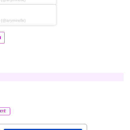
 (@arymirelle)
ETÊ