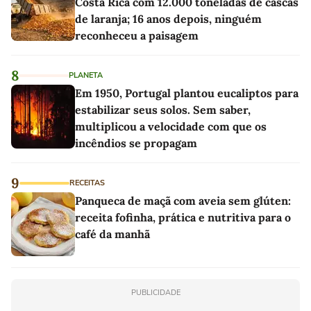
Costa Rica com 12.000 toneladas de cascas
de laranja; 16 anos depois, ninguém
reconheceu a paisagem
8
PLANETA
Em 1950, Portugal plantou eucaliptos para
estabilizar seus solos. Sem saber,
multiplicou a velocidade com que os
incêndios se propagam
9
RECEITAS
Panqueca de maçã com aveia sem glúten:
receita fofinha, prática e nutritiva para o
café da manhã
PUBLICIDADE