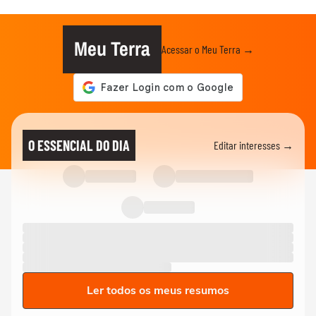
Meu Terra
Acessar o Meu Terra →
O ESSENCIAL DO DIA
Editar interesses →
Ler todos os meus resumos