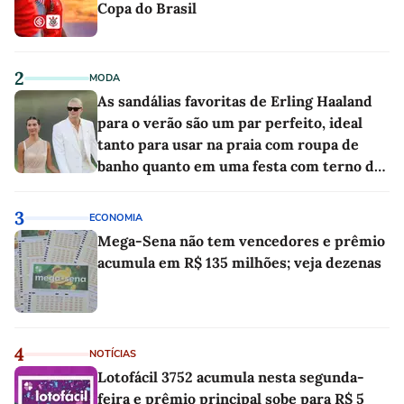
Copa do Brasil
2
MODA
As sandálias favoritas de Erling Haaland
para o verão são um par perfeito, ideal
tanto para usar na praia com roupa de
banho quanto em uma festa com terno de
linho
3
ECONOMIA
Mega-Sena não tem vencedores e prêmio
acumula em R$ 135 milhões; veja dezenas
4
NOTÍCIAS
Lotofácil 3752 acumula nesta segunda-
feira e prêmio principal sobe para R$ 5