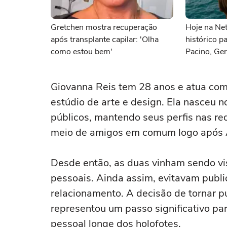
Gretchen mostra recuperação
Hoje na Netf
após transplante capilar: 'Olha
histórico p
como estou bem'
Pacino, Ger
Momoa
Giovanna Reis tem 28 anos e atua com
estúdio de arte e design. Ela nasceu n
públicos, mantendo seus perfis nas re
meio de amigos em comum logo após Al
Desde então, as duas vinham sendo vis
pessoais. Ainda assim, evitavam publ
relacionamento. A decisão de tornar p
representou um passo significativo pa
pessoal longe dos holofotes.