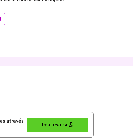
ias através
Inscreva-se