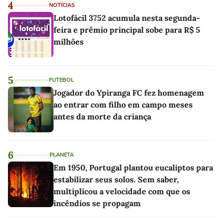
4
NOTÍCIAS
Lotofácil 3752 acumula nesta segunda-
feira e prêmio principal sobe para R$ 5
milhões
5
FUTEBOL
Jogador do Ypiranga FC fez homenagem
ao entrar com filho em campo meses
antes da morte da criança
6
PLANETA
Em 1950, Portugal plantou eucaliptos para
estabilizar seus solos. Sem saber,
multiplicou a velocidade com que os
incêndios se propagam