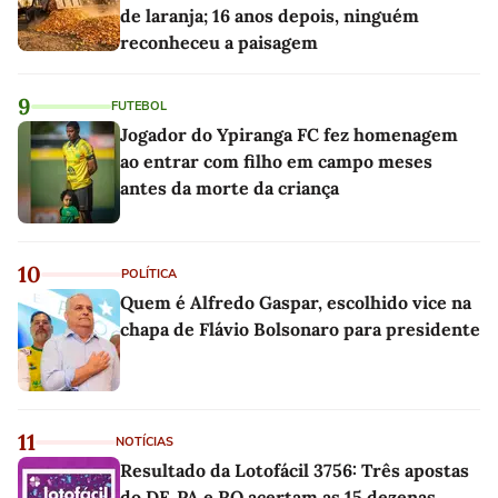
de laranja; 16 anos depois, ninguém
reconheceu a paisagem
9
FUTEBOL
Jogador do Ypiranga FC fez homenagem
ao entrar com filho em campo meses
antes da morte da criança
10
POLÍTICA
Quem é Alfredo Gaspar, escolhido vice na
chapa de Flávio Bolsonaro para presidente
11
NOTÍCIAS
Resultado da Lotofácil 3756: Três apostas
do DF, PA e RO acertam as 15 dezenas