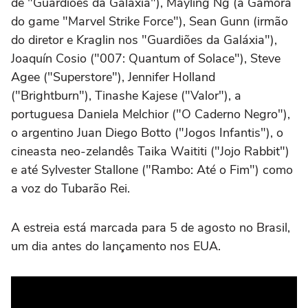
de "Guardiões da Galáxia"), Mayling Ng (a Gamora
do game "Marvel Strike Force"), Sean Gunn (irmão
do diretor e Kraglin nos "Guardiões da Galáxia"),
Joaquín Cosio ("007: Quantum of Solace"), Steve
Agee ("Superstore"), Jennifer Holland
("Brightburn"), Tinashe Kajese ("Valor"), a
portuguesa Daniela Melchior ("O Caderno Negro"),
o argentino Juan Diego Botto ("Jogos Infantis"), o
cineasta neo-zelandês Taika Waititi ("Jojo Rabbit")
e até Sylvester Stallone ("Rambo: Até o Fim") como
a voz do Tubarão Rei.
A estreia está marcada para 5 de agosto no Brasil,
um dia antes do lançamento nos EUA.