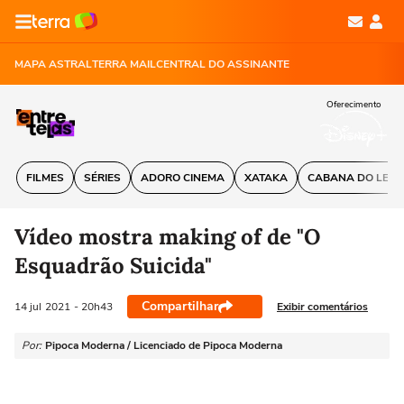
MAPA ASTRAL
TERRA MAIL
CENTRAL DO ASSINANTE
Oferecimento
FILMES
SÉRIES
ADORO CINEMA
XATAKA
CABANA DO LEIT
Vídeo mostra making of de "O
Esquadrão Suicida"
Compartilhar
Exibir comentários
14 jul
2021
- 20h43
Por:
Pipoca Moderna / Licenciado de Pipoca Moderna