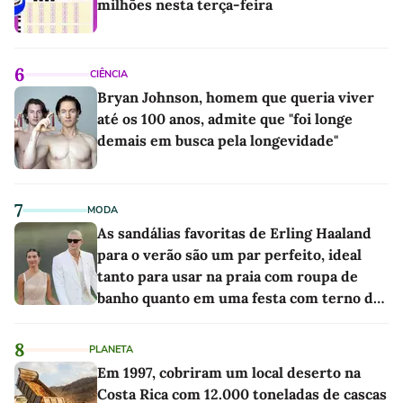
milhões nesta terça-feira
6
CIÊNCIA
Bryan Johnson, homem que queria viver
até os 100 anos, admite que "foi longe
demais em busca pela longevidade"
7
MODA
As sandálias favoritas de Erling Haaland
para o verão são um par perfeito, ideal
tanto para usar na praia com roupa de
banho quanto em uma festa com terno de
linho
8
PLANETA
Em 1997, cobriram um local deserto na
Costa Rica com 12.000 toneladas de cascas