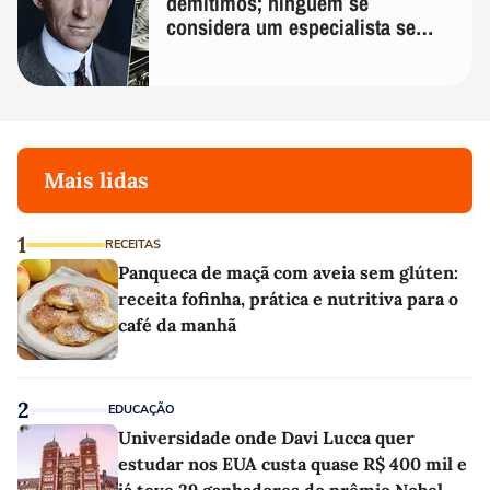
demitimos; ninguém se
considera um especialista se
realmente conhece seu trabalho"
Mais lidas
1
RECEITAS
Panqueca de maçã com aveia sem glúten:
receita fofinha, prática e nutritiva para o
café da manhã
2
EDUCAÇÃO
Universidade onde Davi Lucca quer
estudar nos EUA custa quase R$ 400 mil e
já teve 29 ganhadores do prêmio Nobel