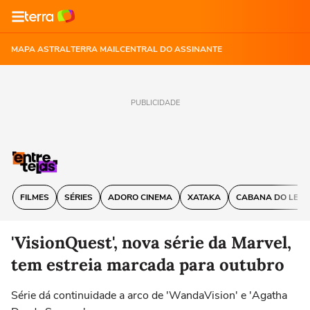
MAPA ASTRAL
TERRA MAIL
CENTRAL DO ASSINANTE
PUBLICIDADE
FILMES
SÉRIES
ADORO CINEMA
XATAKA
CABANA DO LEIT
'VisionQuest', nova série da Marvel,
tem estreia marcada para outubro
Série dá continuidade a arco de 'WandaVision' e 'Agatha