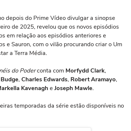
o depois do Prime Vídeo divulgar a sinopse
reiro de 2025, revelou que os novos episódios
os em relação aos episódios anteriores e
os e Sauron, com o vilão procurando criar o Um
tar a Terra Média.
néis do Poder
conta com
Morfydd Clark
,
 Budge
,
Charles Edwards
,
Robert Aramayo
,
arkella Kavenagh
e
Joseph Mawle
.
eiras temporadas da série estão disponíveis no