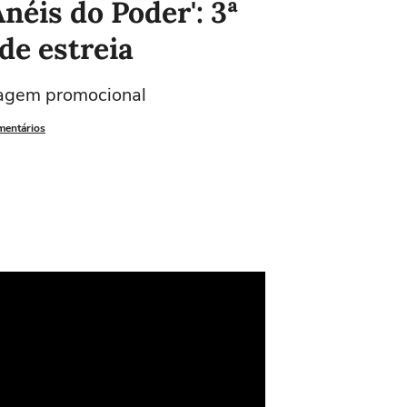
néis do Poder': 3ª
de estreia
magem promocional
mentários