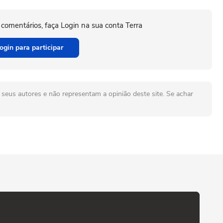
 comentários, faça Login na sua conta Terra
ogin para participar
seus autores e não representam a opinião deste site. Se achar