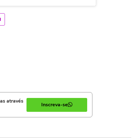
ias através
Inscreva-se