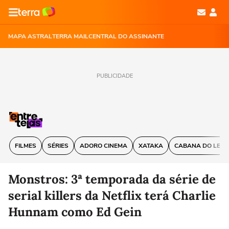
MAPA ASTRAL
TERRA MAIL
CENTRAL DO ASSINANTE
PUBLICIDADE
FILMES
SÉRIES
ADORO CINEMA
XATAKA
CABANA DO LEIT
Monstros: 3ª temporada da série de
serial killers da Netflix terá Charlie
Hunnam como Ed Gein