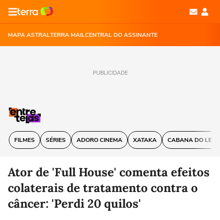
MAPA ASTRAL
TERRA MAIL
CENTRAL DO ASSINANTE
PUBLICIDADE
FILMES
SÉRIES
ADORO CINEMA
XATAKA
CABANA DO LEIT
Ator de 'Full House' comenta efeitos
colaterais de tratamento contra o
câncer: 'Perdi 20 quilos'