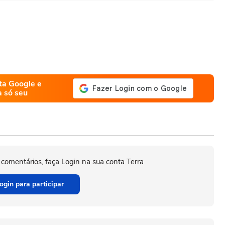
ta Google e
a só seu
 comentários, faça Login na sua conta Terra
ogin para participar