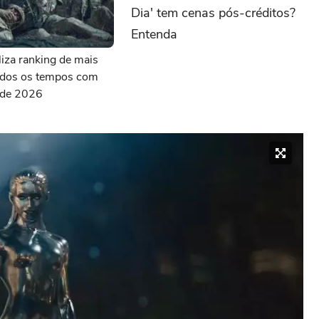
Dia' tem cenas pós-créditos?
Entenda
aliza ranking de mais
todos os tempos com
s de 2026