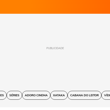
PUBLICIDADE
MES
SÉRIES
ADORO CINEMA
XATAKA
CABANA DO LEITOR
VÍD