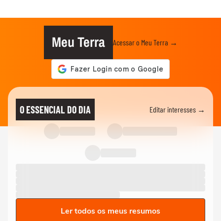
Meu Terra
Acessar o Meu Terra →
O ESSENCIAL DO DIA
Editar interesses →
Ler todos os meus resumos