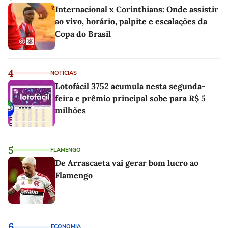
Internacional x Corinthians: Onde assistir
ao vivo, horário, palpite e escalações da
Copa do Brasil
4
NOTÍCIAS
Lotofácil 3752 acumula nesta segunda-
feira e prêmio principal sobe para R$ 5
milhões
5
FLAMENGO
De Arrascaeta vai gerar bom lucro ao
Flamengo
6
ECONOMIA