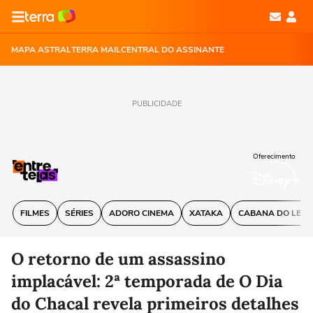
MAPA ASTRAL
TERRA MAIL
CENTRAL DO ASSINANTE
PUBLICIDADE
Oferecimento
FILMES
SÉRIES
ADORO CINEMA
XATAKA
CABANA DO LEIT
O retorno de um assassino
implacável: 2ª temporada de O Dia
do Chacal revela primeiros detalhes