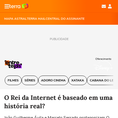
MAPA ASTRAL
TERRA MAIL
CENTRAL DO ASSINANTE
PUBLICIDADE
Oferecimento
FILMES
SÉRIES
ADORO CINEMA
XATAKA
CABANA DO LEIT
O Rei da Internet é baseado em uma
história real?
João Guilherme Ávila e Marcelo Serrado protagonizam O