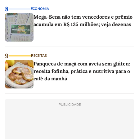
8
ECONOMIA
Mega-Sena não tem vencedores e prêmio
acumula em R$ 135 milhões; veja dezenas
9
RECEITAS
Panqueca de maçã com aveia sem glúten:
receita fofinha, prática e nutritiva para o
café da manhã
PUBLICIDADE