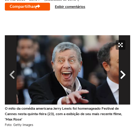
Compartilhar
Exibir comentários
O mito da comédia americana Jerry Lewis foi homenageado Festival de
O 
Cannes nesta quinta-feira (23), com a exibição de seu mais recente filme,
Can
'Max Rose'
'M
Foto: Getty Images
Fot