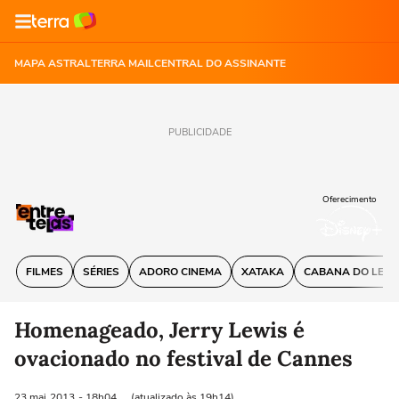
MAPA ASTRAL
TERRA MAIL
CENTRAL DO ASSINANTE
PUBLICIDADE
Oferecimento
FILMES
SÉRIES
ADORO CINEMA
XATAKA
CABANA DO LEIT
Homenageado, Jerry Lewis é
ovacionado no festival de Cannes
23 mai
2013
- 18h04
(atualizado às 19h14)