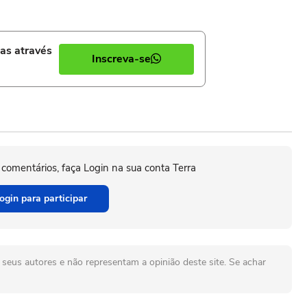
ias através
Inscreva-se
 comentários, faça Login na sua conta Terra
ogin para participar
seus autores e não representam a opinião deste site. Se achar