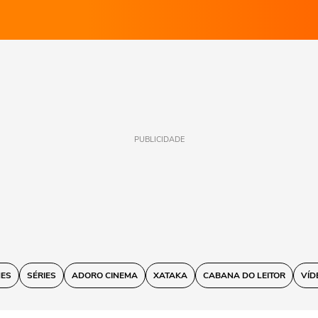
PUBLICIDADE
MES
SÉRIES
ADORO CINEMA
XATAKA
CABANA DO LEITOR
VÍD