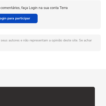
 comentários, faça Login na sua conta Terra
ogin para participar
seus autores e não representam a opinião deste site. Se achar