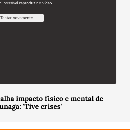
oi possível reproduzir o vídeo
Tentar novamente
lha impacto físico e mental de
unaga: 'Tive crises'