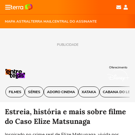
MAPA ASTRAL
TERRA MAIL
CENTRAL DO ASSINANTE
PUBLICIDADE
Oferecimento
FILMES
SÉRIES
ADORO CINEMA
XATAKA
CABANA DO LEIT
Estreia, história e mais sobre filme
do Caso Elize Matsunaga
Inspirado no crime real de Elize Matsunaga, vivida por