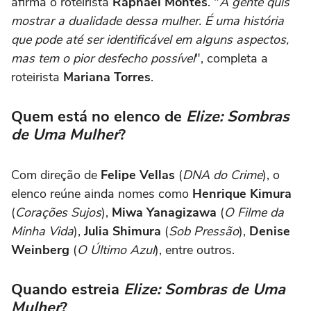
afirma o roteirista
Raphael Montes
. "
A gente quis
mostrar a dualidade dessa mulher. É uma história
que pode até ser identificável em alguns aspectos,
mas tem o pior desfecho possível
", completa a
roteirista
Mariana Torres
.
Quem está no elenco de
Elize: Sombras
de Uma Mulher
?
Com direção de
Felipe Vellas
(
DNA do Crime
), o
elenco reúne ainda nomes como
Henrique Kimura
(
Corações Sujos
),
Miwa Yanagizawa
(
O Filme da
Minha Vida
),
Julia Shimura
(
Sob Pressão
),
Denise
Weinberg
(
O Último Azul
), entre outros.
Quando estreia
Elize: Sombras de Uma
Mulher
?