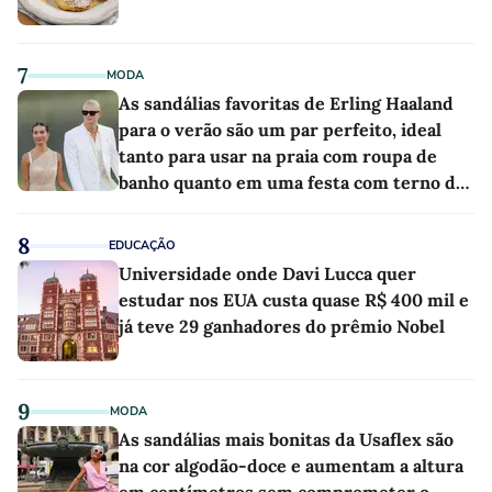
7
MODA
As sandálias favoritas de Erling Haaland
para o verão são um par perfeito, ideal
tanto para usar na praia com roupa de
banho quanto em uma festa com terno de
linho
8
EDUCAÇÃO
Universidade onde Davi Lucca quer
estudar nos EUA custa quase R$ 400 mil e
já teve 29 ganhadores do prêmio Nobel
9
MODA
As sandálias mais bonitas da Usaflex são
na cor algodão-doce e aumentam a altura
em centímetros sem comprometer o