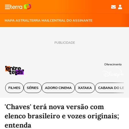
MAPA ASTRAL
TERRA MAIL
CENTRAL DO ASSINANTE
PUBLICIDADE
Oferecimento
FILMES
SÉRIES
ADORO CINEMA
XATAKA
CABANA DO LEIT
'Chaves' terá nova versão com
elenco brasileiro e vozes originais;
entenda