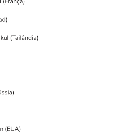
d (França)
ad)
ul (Tailândia)
ússia)
n (EUA)