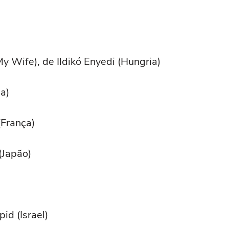
y Wife), de Ildikó Enyedi (Hungria)
a)
(França)
(Japão)
id (Israel)