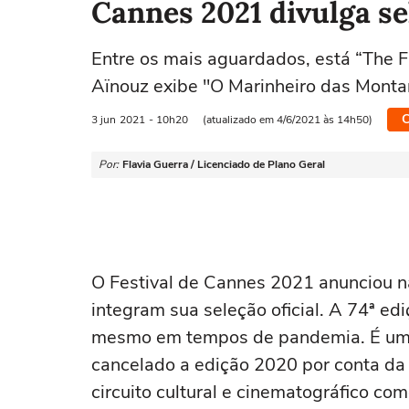
Cannes 2021 divulga sel
Entre os mais aguardados, está “The 
Aïnouz exibe "O Marinheiro das Monta
C
3 jun
2021
- 10h20
(atualizado em 4/6/2021 às 14h50)
Por:
Flavia Guerra / Licenciado de Plano Geral
O Festival de Cannes 2021 anunciou na
integram sua seleção oficial. A 74ª ediç
mesmo em tempos de pandemia. É uma o
cancelado a edição 2020 por conta d
circuito cultural e cinematográfico com