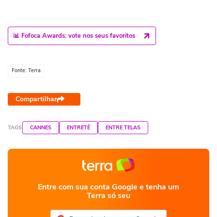
📊 Fofoca Awards: vote nos seus favoritos
Fonte: Terra
Compartilhar
TAGS
CANNES
ENTRETÊ
ENTRE TELAS
Entre com sua conta Google e tenha um
Terra só seu