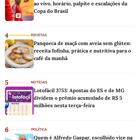
ao vivo, horário, palpite e escalações da
Copa do Brasil
4
RECEITAS
Panqueca de maçã com aveia sem glúten:
receita fofinha, prática e nutritiva para o
café da manhã
5
NOTÍCIAS
Lotofácil 3753: Apostas do ES e de MG
dividem o prêmio acumulado de R$ 5
milhões nesta terça-feira
6
POLÍTICA
Quem é Alfredo Gaspar, escolhido vice na