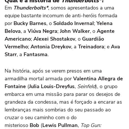
Qual é a história de
Thunderbolts*
?
Em
Thunderbolts*
, somos apresentados a uma
equipe bastante incomum de anti-heróis formada
por
Bucky Barnes
, o
Soldado Invernal
;
Yelena
Belova
, a
Viúva Negra
;
John Walker
, o
Agente
Americano
;
Alexei Shostakov
, o
Guardião
Vermelho
;
Antonia Dreykov
, a
Treinadora
; e
Ava
Starr
, a
Fantasma
.
Na história, após se verem presos em uma
armadilha mortal armada por
Valentina Allegra de
Fontaine
(
Julia Louis-Dreyfus
,
Seinfeld
), o grupo
embarca em uma missão para parar os desejos de
grandeza da condessa, mas é forçado a encarar as
lembranças mais sombrias do seu passado ao
cruzar o seu caminho com o do
misterioso
Bob
(
Lewis Pullman
,
Top Gun: