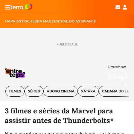
MAPA ASTRAL
TERRA MAIL
CENTRAL DO ASSINANTE
PUBLICIDADE
Oferecimento
FILMES
SÉRIES
ADORO CINEMA
XATAKA
CABANA DO LEIT
3 filmes e séries da Marvel para
assistir antes de Thunderbolts*
Novidade introduz um novo grupo de heróis ao Universo