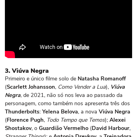
3. Viúva Negra
Primeiro e único filme solo de
Natasha Romanoff
(
Scarlett Johansson
,
Como Vender a Lua
),
Viúva
Negra
, de 2021, não só nos leva ao passado da
personagem, como também nos apresenta três dos
Thunderbolts
:
Yelena Belova
, a nova
Viúva Negra
(
Florence Pugh
,
Todo Tempo que Temos
);
Alexei
Shostakov
, o
Guardião Vermelho
(
David Harbour
,
Stranger Things
); e
Antonia Dreykov
, a
Treinadora