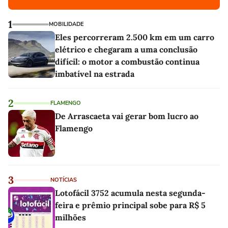
1
MOBILIDADE
Eles percorreram 2.500 km em um carro
elétrico e chegaram a uma conclusão
difícil: o motor a combustão continua
imbatível na estrada
2
FLAMENGO
De Arrascaeta vai gerar bom lucro ao
Flamengo
3
NOTÍCIAS
Lotofácil 3752 acumula nesta segunda-
feira e prêmio principal sobe para R$ 5
milhões