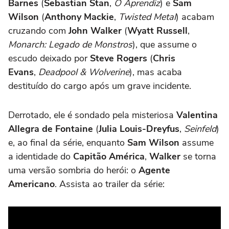
Barnes
(
Sebastian Stan
,
O Aprendiz
) e
Sam
Wilson
(
Anthony Mackie
,
Twisted Metal
) acabam
cruzando com
John Walker
(
Wyatt Russell
,
Monarch: Legado de Monstros
), que assume o
escudo deixado por
Steve Rogers
(
Chris
Evans
,
Deadpool & Wolverine
), mas acaba
destituído do cargo após um grave incidente.
Derrotado, ele é sondado pela misteriosa
Valentina
Allegra de Fontaine
(
Julia Louis-Dreyfus
,
Seinfeld
)
e, ao final da série, enquanto
Sam Wilson
assume
a identidade do
Capitão América
,
Walker
se torna
uma versão sombria do herói: o
Agente
Americano
. Assista ao trailer da série: