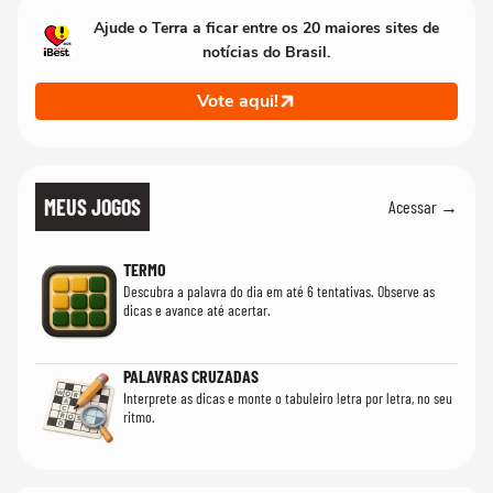
Ajude o Terra a ficar entre os 20 maiores sites de
notícias do Brasil.
Vote aqui!
MEUS JOGOS
Acessar →
TERMO
Descubra a palavra do dia em até 6 tentativas. Observe as
dicas e avance até acertar.
PALAVRAS CRUZADAS
Interprete as dicas e monte o tabuleiro letra por letra, no seu
ritmo.