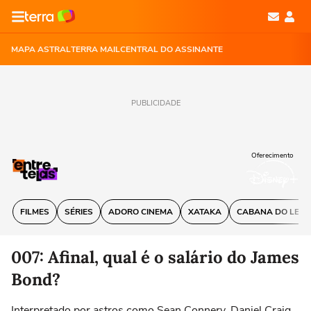
MAPA ASTRAL
TERRA MAIL
CENTRAL DO ASSINANTE
PUBLICIDADE
Oferecimento
FILMES
SÉRIES
ADORO CINEMA
XATAKA
CABANA DO LEIT
007: Afinal, qual é o salário do James
Bond?
Interpretado por astros como Sean Connery, Daniel Craig,