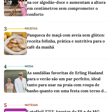
na cor algodão-doce e aumentam a altura
em centímetros sem comprometer o
conforto
3
RECEITAS
Panqueca de maçã com aveia sem glúten:
receita fofinha, prática e nutritiva para o
café da manhã
4
MODA
As sandálias favoritas de Erling Haaland
para o verão são um par perfeito, ideal
tanto para usar na praia com roupa de
banho quanto em uma festa com terno de
linho
5
NOTÍCIAS
Lotofácil 3753: Apostas do ES e de MG