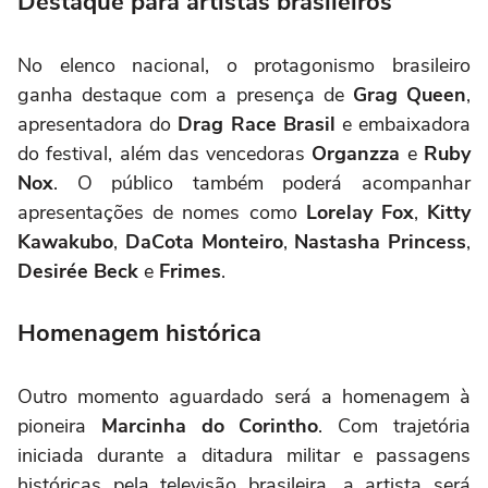
Destaque para artistas brasileiros
No elenco nacional, o protagonismo brasileiro
ganha destaque com a presença de
Grag Queen
,
apresentadora do
Drag Race Brasil
e embaixadora
do festival, além das vencedoras
Organzza
e
Ruby
Nox
. O público também poderá acompanhar
apresentações de nomes como
Lorelay Fox
,
Kitty
Kawakubo
,
DaCota Monteiro
,
Nastasha Princess
,
Desirée Beck
e
Frimes
.
Homenagem histórica
Outro momento aguardado será a homenagem à
pioneira
Marcinha do Corintho
. Com trajetória
iniciada durante a ditadura militar e passagens
históricas pela televisão brasileira, a artista será