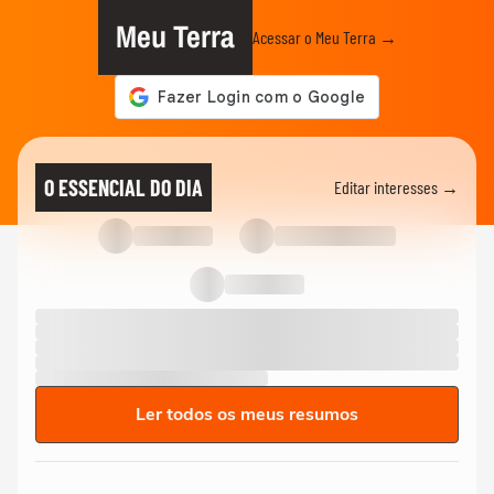
Meu Terra
Acessar o Meu Terra →
O ESSENCIAL DO DIA
Editar interesses →
Ler todos os meus resumos