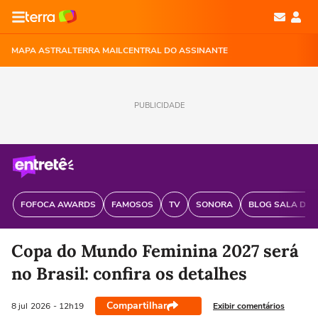
MAPA ASTRAL
TERRA MAIL
CENTRAL DO ASSINANTE
PUBLICIDADE
FOFOCA AWARDS
FAMOSOS
TV
SONORA
BLOG SALA DE 
Copa do Mundo Feminina 2027 será
no Brasil: confira os detalhes
Compartilhar
Exibir comentários
8 jul
2026
- 12h19