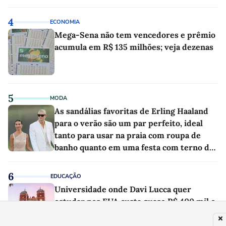
4
ECONOMIA
Mega-Sena não tem vencedores e prêmio
acumula em R$ 135 milhões; veja dezenas
5
MODA
As sandálias favoritas de Erling Haaland
para o verão são um par perfeito, ideal
tanto para usar na praia com roupa de
banho quanto em uma festa com terno de
linho
6
EDUCAÇÃO
Universidade onde Davi Lucca quer
estudar nos EUA custa quase R$ 400 mil e
já teve 29 ganhadores do prêmio Nobel