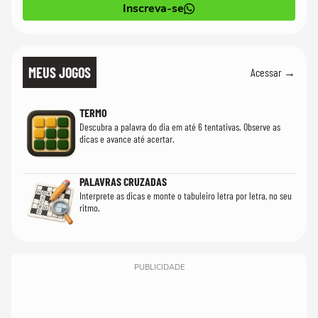
Inscreva-se
MEUS JOGOS
Acessar →
TERMO
Descubra a palavra do dia em até 6 tentativas. Observe as
dicas e avance até acertar.
PALAVRAS CRUZADAS
Interprete as dicas e monte o tabuleiro letra por letra, no seu
ritmo.
PUBLICIDADE