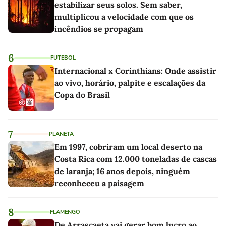
estabilizar seus solos. Sem saber,
multiplicou a velocidade com que os
incêndios se propagam
6
FUTEBOL
Internacional x Corinthians: Onde assistir
ao vivo, horário, palpite e escalações da
Copa do Brasil
7
PLANETA
Em 1997, cobriram um local deserto na
Costa Rica com 12.000 toneladas de cascas
de laranja; 16 anos depois, ninguém
reconheceu a paisagem
8
FLAMENGO
De Arrascaeta vai gerar bom lucro ao