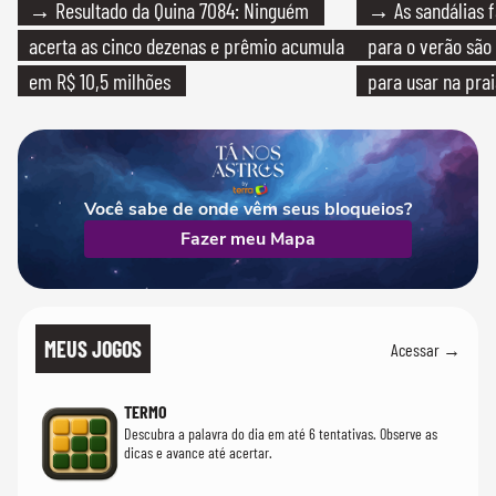
→ Resultado da Quina 7084: Ninguém
→ As sandálias f
acerta as cinco dezenas e prêmio acumula
para o verão são 
em R$ 10,5 milhões
para usar na pra
quanto em uma fe
Você sabe de onde vêm seus bloqueios?
Fazer meu Mapa
MEUS JOGOS
Acessar →
TERMO
Descubra a palavra do dia em até 6 tentativas. Observe as
dicas e avance até acertar.