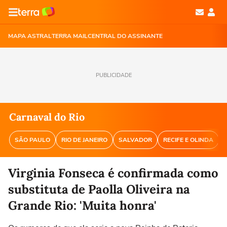
MAPA ASTRAL
TERRA MAIL
CENTRAL DO ASSINANTE
PUBLICIDADE
Carnaval do Rio
SÃO PAULO
RIO DE JANEIRO
SALVADOR
RECIFE E OLINDA
Virginia Fonseca é confirmada como
substituta de Paolla Oliveira na
Grande Rio: 'Muita honra'