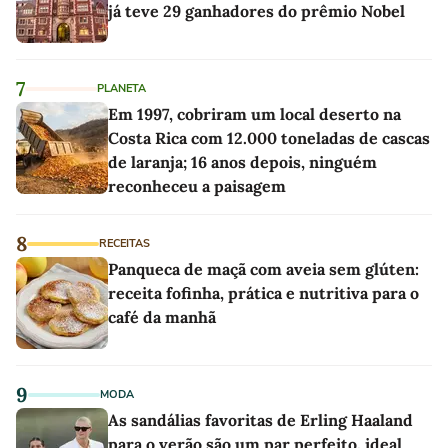
já teve 29 ganhadores do prêmio Nobel
7
PLANETA
Em 1997, cobriram um local deserto na
Costa Rica com 12.000 toneladas de cascas
de laranja; 16 anos depois, ninguém
reconheceu a paisagem
8
RECEITAS
Panqueca de maçã com aveia sem glúten:
receita fofinha, prática e nutritiva para o
café da manhã
9
MODA
As sandálias favoritas de Erling Haaland
para o verão são um par perfeito, ideal