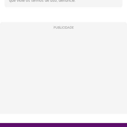
que viole os termos de uso, denuncie.
PUBLICIDADE