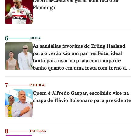
De Arrascaeta vai gerar bom lucro ao
Flamengo
6
MODA
As sandálias favoritas de Erling Haaland
para o verão são um par perfeito, ideal
tanto para usar na praia com roupa de
banho quanto em uma festa com terno de
linho
7
POLÍTICA
Quem é Alfredo Gaspar, escolhido vice na
chapa de Flávio Bolsonaro para presidente
8
NOTÍCIAS