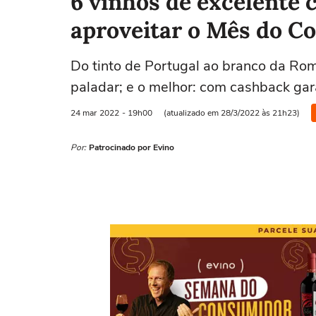
6 vinhos de excelente 
aproveitar o Mês do C
Do tinto de Portugal ao branco da Ro
paladar; e o melhor: com cashback ga
24 mar
2022
- 19h00
(atualizado em 28/3/2022 às 21h23)
Por:
Patrocinado por Evino