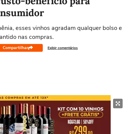
custo-benefício para
onsumidor
mênia, esses vinhos agradam qualquer bolso e
rantido nas compras.
Compartilhar
Exibir comentários