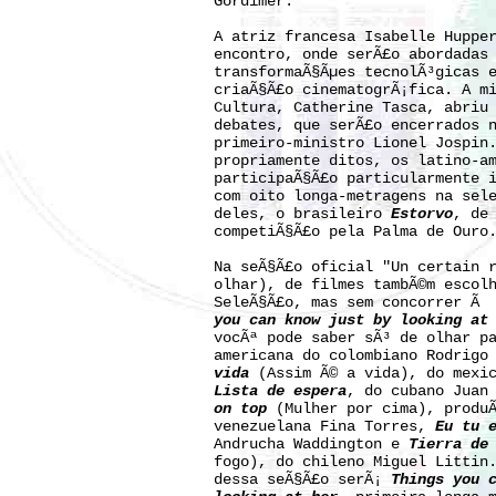
Gordimer.
A atriz francesa Isabelle Huppe
encontro, onde serÃ£o abordadas
transformaÃ§Ãµes tecnolÃ³gicas 
criaÃ§Ã£o cinematogrÃ¡fica. A m
Cultura, Catherine Tasca, abriu
debates, que serÃ£o encerrados 
primeiro-ministro Lionel Jospin
propriamente ditos, os latino-a
participaÃ§Ã£o particularmente 
com oito longa-metragens na sel
deles, o brasileiro
Estorvo
, de
competiÃ§Ã£o pela Palma de Ouro
Na seÃ§Ã£o oficial "Un certain 
olhar), de filmes tambÃ©m escol
SeleÃ§Ã£o, mas sem concorrer Ã
you can know just by looking at
vocÃª pode saber sÃ³ de olhar p
americana do colombiano Rodrigo
vida
(Assim Ã© a vida), do mexic
Lista de espera
, do cubano Juan
on top
(Mulher por cima), produÃ
venezuelana Fina Torres,
Eu tu 
Andrucha Waddington e
Tierra de
fogo), do chileno Miguel Littin
dessa seÃ§Ã£o serÃ¡
Things you 