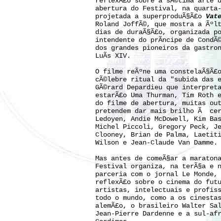
reflexÃ£o sobre a sÃ©tima arte 
abertura do Festival, na quarta
projetada a superproduÃ§Ã£o
Vat
Roland JoffÃ©, que mostra a Ãºl
dias de duraÃ§Ã£o, organizada p
intendente do prÃ­ncipe de CondÃ
dos grandes pioneiros da gastro
LuÃ­s XIV.
O filme reÃºne uma constelaÃ§Ã£
cÃ©lebre ritual da "subida das 
GÃ©rard Depardieu que interpret
estarÃ£o Uma Thurman, Tim Roth 
do filme de abertura, muitas ou
pretendem dar mais brilho Ã cer
Ledoyen, Andie McDowell, Kim Ba
Michel Piccoli, Gregory Peck, J
Clooney, Brian de Palma, Laetit
Wilson e Jean-Claude Van Damme.
Mas antes de comeÃ§ar a maraton
Festival organiza, na terÃ§a e 
parceria com o jornal Le Monde,
reflexÃ£o sobre o cinema do fut
artistas, intelectuais e profis
todo o mundo, como a os cinesta
alemÃ£o, o brasileiro Walter Sa
Jean-Pierre Dardenne e a sul-af