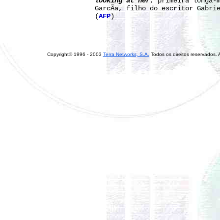
looking at her
, primeira longa-
GarcÃ­a, filho do escritor Gabrie
(
AFP
)
Copyright© 1996 - 2003
Terra Networks, S.A.
Todos os direitos reservados. A