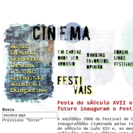
Festa do sÃ©culo XVII e
futuro inauguram o Fest
Busca
A ediÃ§Ã£o 2000 do Festival de 
Pressione "Enter"
inauguraÃ§Ã£o iluminada pelas t
do sÃ©culo de LuÃ­s XIV e, ao me