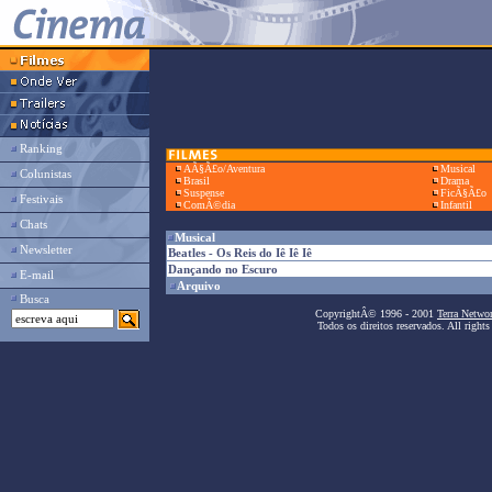
Ranking
AÃ§Ã£o/Aventura
Musical
Colunistas
Brasil
Drama
Suspense
FicÃ§Ã£o
Festivais
ComÃ©dia
Infantil
Chats
Musical
Newsletter
Beatles - Os Reis do Iê Iê Iê
Dançando no Escuro
E-mail
Arquivo
Busca
CopyrightÂ© 1996 - 2001
Terra Netwo
Todos os direitos reservados. All rights