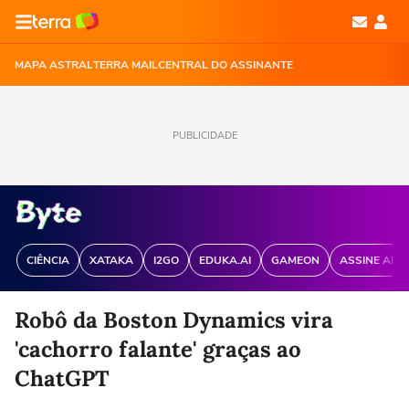
MAPA ASTRAL
TERRA MAIL
CENTRAL DO ASSINANTE
PUBLICIDADE
CIÊNCIA
XATAKA
I2GO
EDUKA.AI
GAMEON
ASSINE ANT
Robô da Boston Dynamics vira
'cachorro falante' graças ao
ChatGPT