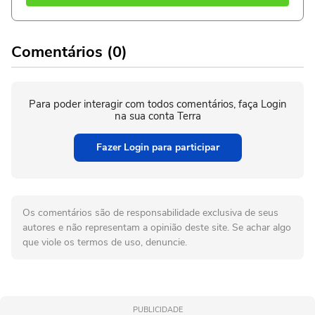
Comentários (0)
Para poder interagir com todos comentários, faça Login
na sua conta Terra
Fazer Login para participar
Os comentários são de responsabilidade exclusiva de seus
autores e não representam a opinião deste site. Se achar algo
que viole os termos de uso, denuncie.
PUBLICIDADE