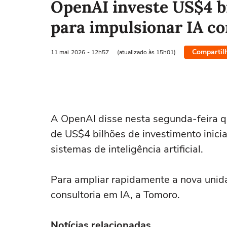
OpenAI investe US$4 b
para impulsionar IA co
Compartil
11 mai
2026
- 12h57
(atualizado às 15h01)
A OpenAI disse ‌nesta segunda-feira 
de US$4 bilhões de investimento inicia
sistemas de inteligência artificial.
Para ⁠ampliar rapidamente a nova uni
consultoria em IA, a Tomoro.
Notícias relacionadas