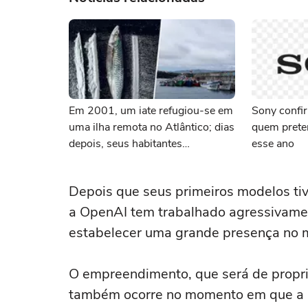
Em 2001, um iate refugiou-se em
Sony confir
uma ilha remota no Atlântico; dias
quem pret
depois, seus habitantes
esse ano
empanaram peixe com coca
Depois que seus ‌primeiros modelos ti
a OpenAI ⁠tem trabalhado agressivamen
estabelecer uma grande presença no 
O empreendimento, que será de propri
também ‌ocorre no momento em que a ri