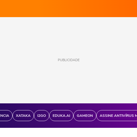
PUBLICIDADE
ÊNCIA
XATAKA
I2GO
EDUKA.AI
GAMEON
ASSINE ANTIVÍRUS 