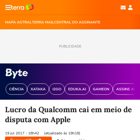
MAPA ASTRAL
TERRA MAIL
CENTRAL DO ASSINANTE
PUBLICIDADE
CIÊNCIA
XATAKA
I2GO
EDUKA.AI
GAMEON
ASSINE ANT
Lucro da Qualcomm cai em meio de
disputa com Apple
19 jul
2017
- 18h42
(atualizado às 19h18)