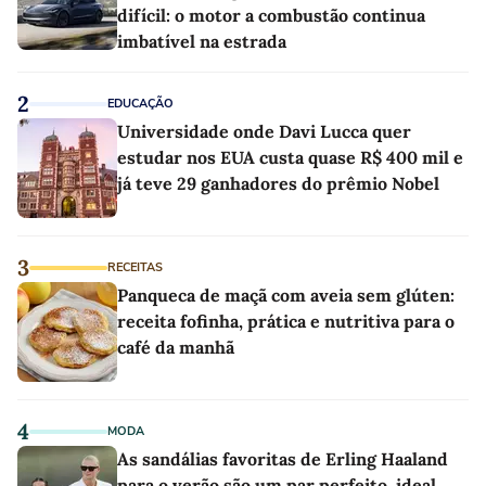
difícil: o motor a combustão continua
imbatível na estrada
2
EDUCAÇÃO
Universidade onde Davi Lucca quer
estudar nos EUA custa quase R$ 400 mil e
já teve 29 ganhadores do prêmio Nobel
3
RECEITAS
Panqueca de maçã com aveia sem glúten:
receita fofinha, prática e nutritiva para o
café da manhã
4
MODA
As sandálias favoritas de Erling Haaland
para o verão são um par perfeito, ideal