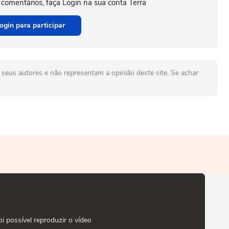
 comentários, faça Login na sua conta Terra
ogin para participar
seus autores e não representam a opinião deste site. Se achar
oi possível reproduzir o vídeo