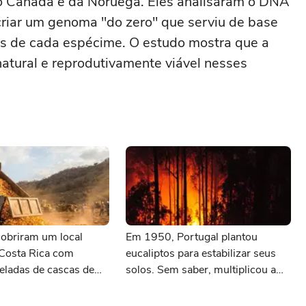
 do Canadá e da Noruega. Eles analisaram o DNA
 criar um genoma "do zero" que serviu de base
s de cada espécime. O estudo mostra que a
atural e reprodutivamente viável nesses
obriram um local
Em 1950, Portugal plantou
 Costa Rica com
eucaliptos para estabilizar seus
eladas de cascas de
solos. Sem saber, multiplicou a
 anos depois, ninguém
velocidade com que os incêndios
 a paisagem
se propagam