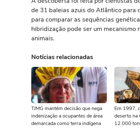
A descoberta foi feita por cientistas
de 31 baleias azuis do Atlântico para
para comparar as sequências genética
hibridização pode ser um mecanismo n
animais.
Notícias relacionadas
TJMG mantém decisão que nega
Em 1997, c
indenização a ocupantes de área
deserto na
demarcada como terra indígena
12.000 ton
laranja; 16
reconheceu