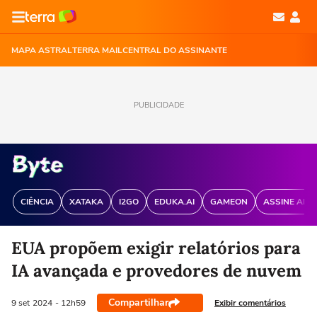
MAPA ASTRAL
TERRA MAIL
CENTRAL DO ASSINANTE
PUBLICIDADE
CIÊNCIA
XATAKA
I2GO
EDUKA.AI
GAMEON
ASSINE ANT
EUA propõem exigir relatórios para
IA avançada e provedores de nuvem
Compartilhar
Exibir comentários
9 set
2024
- 12h59