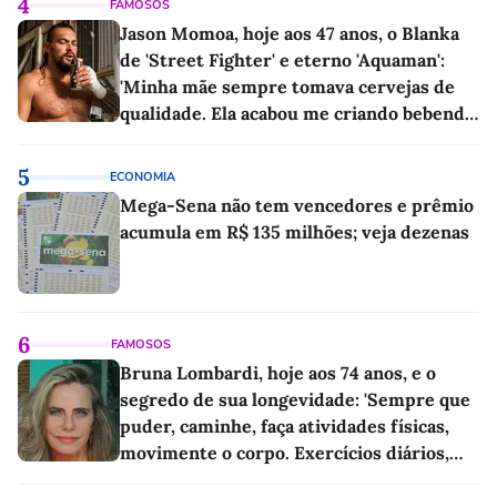
4
FAMOSOS
Jason Momoa, hoje aos 47 anos, o Blanka
de 'Street Fighter' e eterno 'Aquaman':
'Minha mãe sempre tomava cervejas de
qualidade. Ela acabou me criando bebendo
as melhores'
5
ECONOMIA
Mega-Sena não tem vencedores e prêmio
acumula em R$ 135 milhões; veja dezenas
6
FAMOSOS
Bruna Lombardi, hoje aos 74 anos, e o
segredo de sua longevidade: 'Sempre que
puder, caminhe, faça atividades físicas,
movimente o corpo. Exercícios diários,
mesmo pequenos, são libertadores'