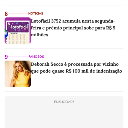
linho
8
NOTÍCIAS
Lotofácil 3752 acumula nesta segunda-
feira e prêmio principal sobe para R$ 5
milhões
9
FAMOSOS
Deborah Secco é processada por vizinho
que pede quase R$ 100 mil de indenização
PUBLICIDADE