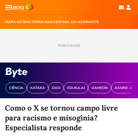
MAPA ASTRAL
TERRA MAIL
CENTRAL DO ASSINANTE
PUBLICIDADE
CIÊNCIA
XATAKA
I2GO
EDUKA.AI
GAMEON
ASSINE ANT
Como o X se tornou campo livre
para racismo e misoginia?
Especialista responde