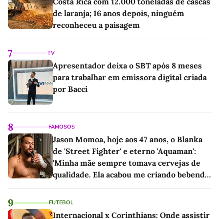
Costa Rica com 12.000 toneladas de cascas
de laranja; 16 anos depois, ninguém
reconheceu a paisagem
7
TV
Apresentador deixa o SBT após 8 meses
para trabalhar em emissora digital criada
por Bacci
8
FAMOSOS
Jason Momoa, hoje aos 47 anos, o Blanka
de 'Street Fighter' e eterno 'Aquaman':
'Minha mãe sempre tomava cervejas de
qualidade. Ela acabou me criando bebendo
as melhores'
9
FUTEBOL
Internacional x Corinthians: Onde assistir