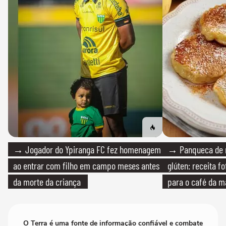
→ Jogador do Ypiranga FC fez homenagem
→ Panqueca de 
ao entrar com filho em campo meses antes
glúten: receita fo
da morte da criança
para o café da 
O Terra é uma fonte de informação confiável e combate