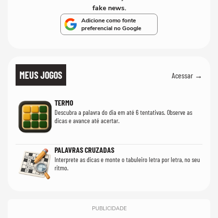
fake news.
Adicione como fonte
preferencial no Google
MEUS JOGOS
Acessar →
TERMO
Descubra a palavra do dia em até 6 tentativas. Observe as
dicas e avance até acertar.
PALAVRAS CRUZADAS
Interprete as dicas e monte o tabuleiro letra por letra, no seu
ritmo.
PUBLICIDADE