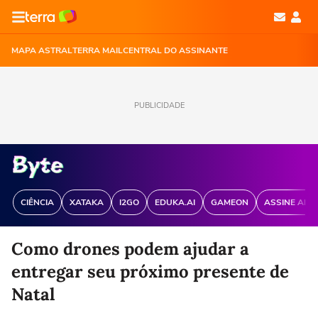
MAPA ASTRAL
TERRA MAIL
CENTRAL DO ASSINANTE
PUBLICIDADE
CIÊNCIA
XATAKA
I2GO
EDUKA.AI
GAMEON
ASSINE ANT
Como drones podem ajudar a
entregar seu próximo presente de
Natal