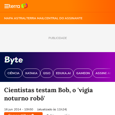
MAPA ASTRAL
TERRA MAIL
CENTRAL DO ASSINANTE
PUBLICIDADE
CIÊNCIA
XATAKA
I2GO
EDUKA.AI
GAMEON
ASSINE ANT
Cientistas testam Bob, o 'vigia
noturno robô'
16 jun
2014
- 10h50
(atualizado às 11h24)