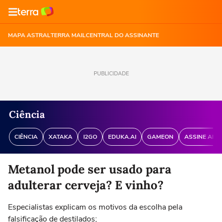
MAPA ASTRAL
TERRA MAIL
CENTRAL DO ASSINANTE
PUBLICIDADE
Ciência
CIÊNCIA
XATAKA
I2GO
EDUKA.AI
GAMEON
ASSINE ANT
Metanol pode ser usado para
adulterar cerveja? E vinho?
Especialistas explicam os motivos da escolha pela
falsificação de destilados;