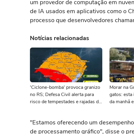
um provedor de computação em nuvem 
de IA usados em aplicativos como o Ch
processo que desenvolvedores chamam
Notícias relacionadas
'Ciclone-bomba' provoca granizo
Morar na Gr
no RS; Defesa Civil alerta para
gatos: esta 
risco de tempestades e rajadas de
da manhã e 
vento
com felinos
"Estamos oferecendo um desempenho 
de processamento gráfico", disse o p