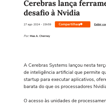
Cerebras lança ferrame
desafio à Nvidia
Compartilhar
27 ago
2024
- 15h59
Exibir c
Por:
Max A. Cherney
A Cerebras Systems lançou nesta terç
de inteligência artificial que permit
startup para executar aplicativos, of
barata do que os processadores Nvidia
O acesso às unidades de processament