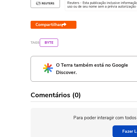
Reuters - Esta publicação inclusive informaçã
uso ou de seu nome sem a prévia autorização d
Compartilhar
TAGS
BYTE
O Terra também está no Google
Discover.
Comentários (0)
Para poder interagir com todos
Fazer L