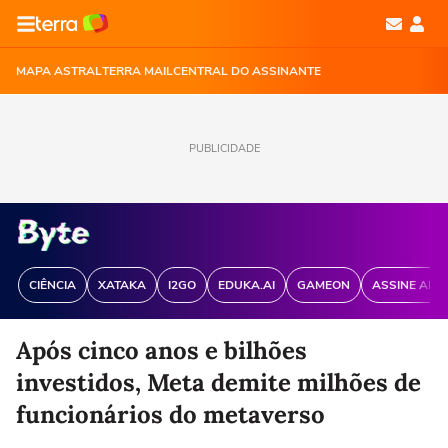
MAPA ASTRAL
TERRA MAIL
CENTRAL DO ASSINANTE
PUBLICIDADE
CIÊNCIA
XATAKA
I2GO
EDUKA.AI
GAMEON
ASSINE ANT
Após cinco anos e bilhões
investidos, Meta demite milhões de
funcionários do metaverso