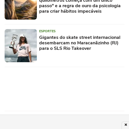
quilômetros começa com um único
passo" e a regra de ouro da psicologia
para criar hábitos impecáveis
ESPORTES
Gigantes do skate street internacional
desembarcam no Maracanãzinho (RJ)
para o SLS Rio Takeover
CLIMA
Inmet alerta para possível ciclone-