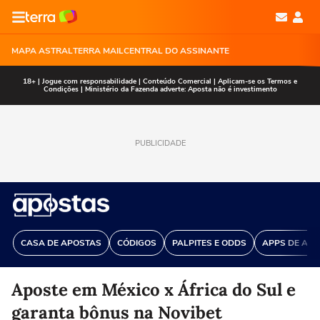
MAPA ASTRAL
TERRA MAIL
CENTRAL DO ASSINANTE
18+ | Jogue com responsabilidade | Conteúdo Comercial | Aplicam-se os Termos e
Condições | Ministério da Fazenda adverte: Aposta não é investimento
PUBLICIDADE
CASA DE APOSTAS
CÓDIGOS
PALPITES E ODDS
APPS DE AP
Aposte em México x África do Sul e
garanta bônus na Novibet