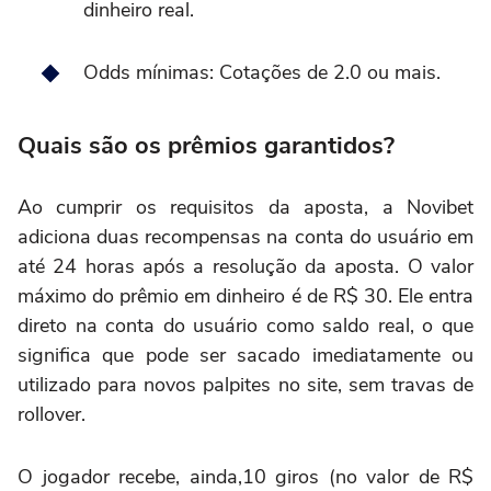
dinheiro real.
Odds mínimas: Cotações de 2.0 ou mais.
Quais são os prêmios garantidos?
Ao cumprir os requisitos da aposta, a Novibet
adiciona duas recompensas na conta do usuário em
até 24 horas após a resolução da aposta. O valor
máximo do prêmio em dinheiro é de R$ 30. Ele entra
direto na conta do usuário como saldo real, o que
significa que pode ser sacado imediatamente ou
utilizado para novos palpites no site, sem travas de
rollover.
O jogador recebe, ainda,10 giros (no valor de R$