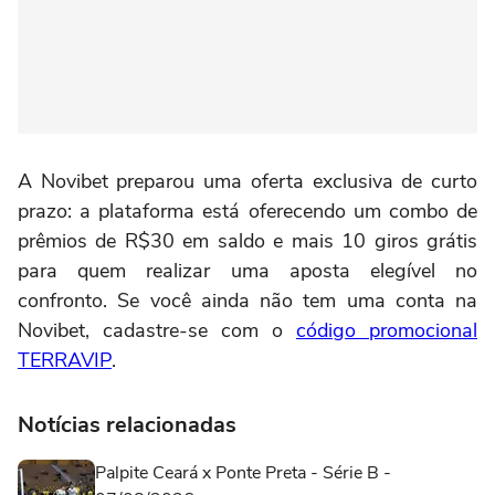
A Novibet preparou uma oferta exclusiva de curto
prazo: a plataforma está oferecendo um combo de
prêmios de R$30 em saldo e mais 10 giros grátis
para quem realizar uma aposta elegível no
confronto. Se você ainda não tem uma conta na
Novibet, cadastre-se com o
código promocional
TERRAVIP
.
Notícias relacionadas
Palpite Ceará x Ponte Preta - Série B -