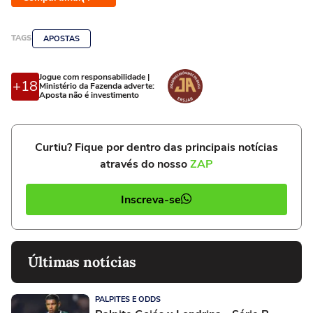
TAGS
APOSTAS
Jogue com responsabilidade |
+18
Ministério da Fazenda adverte:
Aposta não é investimento
Curtiu? Fique por dentro das principais notícias
através do nosso
ZAP
Inscreva-se
Últimas notícias
PALPITES E ODDS