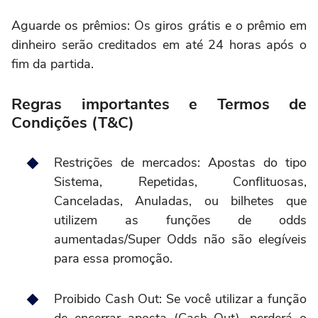
Aguarde os prêmios: Os giros grátis e o prêmio em
dinheiro serão creditados em até 24 horas após o
fim da partida.
Regras importantes e Termos de
Condições (T&C)
Restrições de mercados: Apostas do tipo
Sistema, Repetidas, Conflituosas,
Canceladas, Anuladas, ou bilhetes que
utilizem as funções de odds
aumentadas/Super Odds não são elegíveis
para essa promoção.
Proibido Cash Out: Se você utilizar a função
de encerrar aposta (Cash Out), perderá o