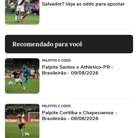
Salvador? Veja as odds para apostar
Recomendado para você
PALPITES E ODDS
Palpite Santos x Athletico-PR -
Brasileirão - 09/08/2026
PALPITES E ODDS
Palpite Coritiba x Chapecoense -
Brasileirão - 08/08/2026